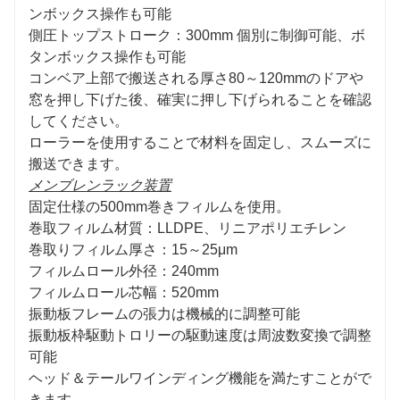
ンボックス操作も可能
側圧トップストローク：300mm 個別に制御可能、ボ
タンボックス操作も可能
コンベア上部で搬送される厚さ80～120mmのドアや
窓を押し下げた後、確実に押し下げられることを確認
してください。
ローラーを使用することで材料を固定し、スムーズに
搬送できます。
メンブレンラック装置
固定仕様の500mm巻きフィルムを使用。
巻取フィルム材質：LLDPE、リニアポリエチレン
巻取りフィルム厚さ：15～25μm
フィルムロール外径：240mm
フィルムロール芯幅：520mm
振動板フレームの張力は機械的に調整可能
振動板枠駆動トロリーの駆動速度は周波数変換で調整
可能
ヘッド＆テールワインディング機能を満たすことがで
きます