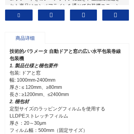
れた商品はコンベアラインを通じて包装機ステーシ
ョンに輸送され、包装パラメータを設定し、手動で
包装機を起動して連続包装プロセスを実現します。
梱包ステーションからコンベア ラインの次のセクシ
ョンに搬送します。ラッピングパッケージを完成さ
商品详细
せます。次の貨物循環梱包が始まります。
技術的パラメータ
自動ドアと窓の広い水平包装巻線
包装機
1. 製品仕様と梱包要件
包装: ドアと窓
幅: 1000mm-2400mm
厚さ: ≤ 120mm、≥80mm
長さ: ≥1200mm、≤2400mm
2. 梱包材
定型サイズのラッピングフィルムを使用する
LLDPEストレッチフィルム
厚さ：20～30μm
フィルム幅：500mm（固定サイズ）