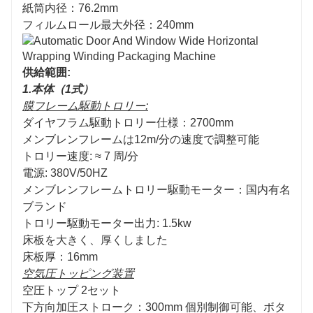
紙筒内径：76.2mm
フィルムロール最大外径：240mm
供給範囲:
1.本体（1式）
膜フレーム駆動トロリー:
ダイヤフラム駆動トロリー仕様：2700mm
メンブレンフレームは12m/分の速度で調整可能
トロリー速度: ≈ 7 周/分
電源: 380V/50HZ
メンブレンフレームトロリー駆動モーター：国内有名
ブランド
トロリー駆動モーター出力: 1.5kw
床板を大きく、厚くしました
床板厚：16mm
空気圧トッピング装置
空圧トップ 2セット
下方向加圧ストローク：300mm 個別制御可能、ボタ