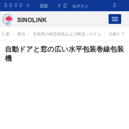
言語
ログイン
家
製品
非標準の物流包装および輸送システム
自動ドア
自動ドアと窓の広い水平包装巻線包装
と窓の広い水平包装巻線包装機
機