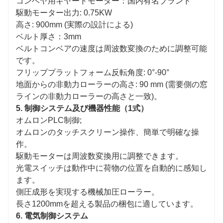
コンベヤ用ギヤードモーター：国内有名ブランド
駆動モーター出力: 0.75KW
高さ: 900mm (実際の設計による)
ベルト厚さ：3mm
ベルトコンベアの速度は周波数変換のために調整可能
です。
フリッププラットフォーム反転角度: 0°-90°
地面からの非動力ローラーの高さ: 90 mm (需要側の窓
ラインの非動力ローラーの高さと一致)。
5. 制御システム及び機器性能（1式）
オムロンPLC制御;
オムロンのタッチスクリーン操作、簡単で明確な操
作。
駆動モーターは周波数変換用に調整できます。
光電スイッチは動作中に荷物の位置を自動的に感知し
ます。
側圧成形を実現する機械加圧ローラー。
長さ1200mmを超える製品の梱包に適しています。
6. 電気制御システム