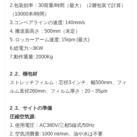
2.包装効率：30荷重/時間（最大）（2層包装で計算）
（10000本/時間）
3.コンベアラインの速度: 140mm/s
4. 搬送面高さ：500mm（未定）
5. ロッカーアーム速度: 15rpm (最大)
6.総電力:~3KW
7.動作重量: 2000Kg
2
.2、梱包材
ストレッチフィルム：芯径3インチ、幅500mm、フィ
ルム直径260mm、フィルム厚さ：20－35μm
2
.3、サイトの準備
圧縮空気源:
1. 使用電圧：AC380V/三相5線式/50Hz
2. 空気消費量: 1000 ml/min、油や水は不要